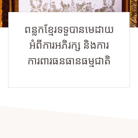
ពន្លកខ្មែរទទួបានមេដាយ
អំពីការអភិរក្ស និងការ
ការពារធនធានធម្មជាតិ