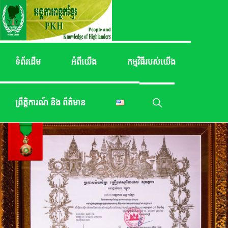
Skip
Skip
to
to
primary
main
navigation
content
ចំណេះ
ពន្លក
ដឹង
ខ្មែរ
ជនជាតិ
ទំព័រដើម
អំពីយើង
កម្មវិធីរបស់យើង
ដើមភាគ
តិច
ព្រឹត្តិការណ៍ និង ព័ត៌មាន
Show
Search