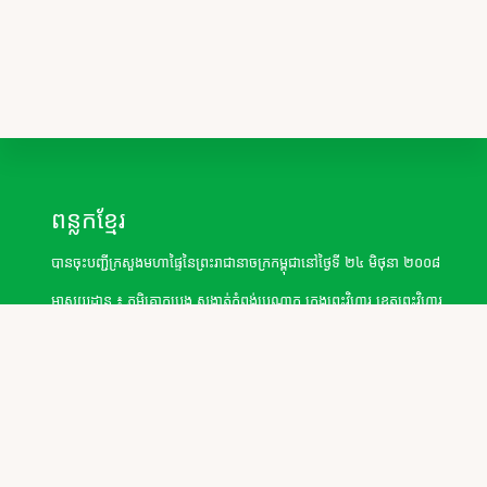
Footer
ពន្លកខ្មែរ
បានចុះបញ្ជីក្រសួងមហាផ្ទៃ​នៃព្រះរាជានាចក្រកម្ពុជានៅថ្ងៃទី ២៤ មិថុនា ២០០៨
អាសយដ្ឋាន ៖ ភូមិគោកបេង សង្កាត់កំពង់ប្រណាក ក្រុងព្រះវិហារ ខេត្តព្រះវិហារ
Copyright © 2026 · PONLOK KHMER · People and Knowledge of
Highlanders