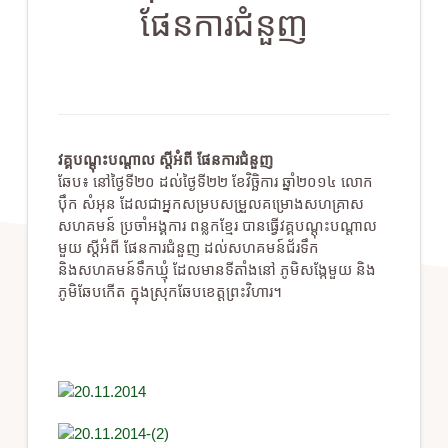
ផែន​ការ​ជំនួញ
វគ្គបណ្ដុះ​បណ្ដាល ស្ដី​អំពី ផែន​ការ​ជំនួញ
ឆែប៖ នៅ​ថ្ងៃ​ទី២០ ដល់​ថ្ងៃ​ទី២២ ខែ​វិច្ឆិការ ឆ្នាំ​២០១៤ លោក
ប៉ឹក សំអុន ដែល​ជា​អ្នក​សម្រប​សម្រួល​គម្រោង​សហគ្រាស​
សហគមន៍ ប្រចាំ​អង្គការ​ ពន្លក​ខ្មែរ បាន​ធ្វើ​វគ្គ​បណ្ដុះ​បណ្ដាល​​
មួយ​ ស្តី​អំពី ផែន​ការ​ជំនួញ ដល់​សហគមន៍ជ័រ​ទឹក
និងសហគមន៍ទឹក​ឃ្មុំ ដែល​មាន​ទី​តាំង​នៅ ភូមិ​សង្កែ​មួយ និង
ភូមិ​ឆែប​កើត ក្នុង​ស្រុក​ឆែប​ខេត្ត​ព្រះ​វិហារ។