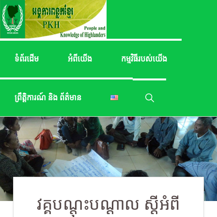
Skip
Skip
to
to
primary
main
navigation
content
ចំណេះ
ពន្លក
ដឹង
ខ្មែរ
ជនជាតិ
ទំព័រដើម
អំពីយើង
កម្មវិធីរបស់យើង
ដើមភាគ
តិច
ព្រឹត្តិការណ៍ និង ព័ត៌មាន
Show
Search
វគ្គ​បណ្ដុះ​បណ្ដាល​ ស្ដី​អំពី​